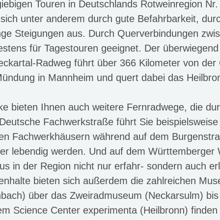
giebigen Touren in Deutschlands Rotweinregion Nr.
sich unter anderem durch gute Befahrbarkeit, du
nge Steigungen aus. Durch Querverbindungen zwis
stens für Tagestouren geeignet. Der überwiegend 
ckartal-Radweg führt über 366 Kilometer von der Q
Mündung in Mannheim und quert dabei das Heilbr
ke bieten Ihnen auch weitere Fernradwege, die du
eutsche Fachwerkstraße führt Sie beispielsweise d
ollen Fachwerkhäusern während auf dem Burgenst
der lebendig werden. Und auf dem Württemberger 
 in der Region nicht nur erfahr- sondern auch er
henhalte bieten sich außerdem die zahlreichen Mu
ach) über das Zweiradmuseum (Neckarsulm) bis 
m Science Center experimenta (Heilbronn) finden 