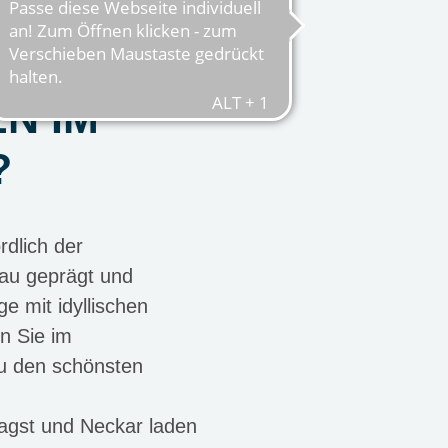
N IM
?
dlich der
bau geprägt und
e mit idyllischen
n Sie im
u den schönsten
Jagst und Neckar laden