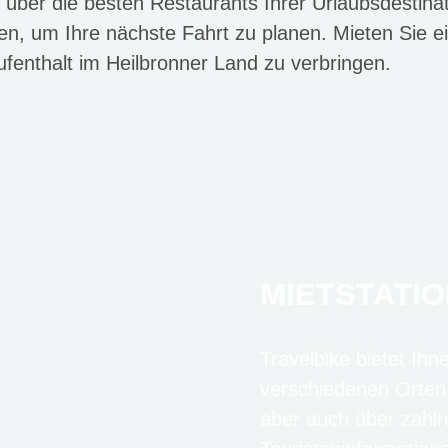
 über die besten Restaurants Ihrer Urlaubsdestina
n, um Ihre nächste Fahrt zu planen. Mieten Sie e
fenthalt im Heilbronner Land zu verbringen.
MIETSTATIO
Travelbike bietet Ihn
verschiedenen Orten
aber auch über zahlr