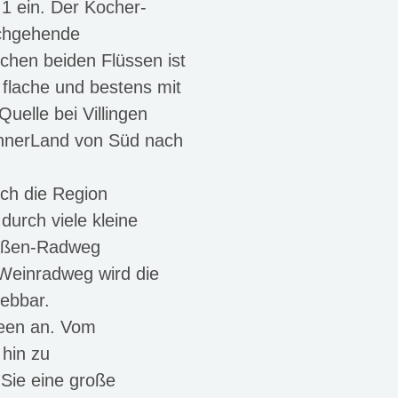
 1 ein. Der
Kocher-
rchgehende
chen beiden Flüssen ist
flache und bestens mit
uelle bei Villingen
onnerLand von Süd nach
rch die Region
urch viele kleine
raßen-Radweg
Weinradweg wird die
lebbar.
seen an. Vom
hin zu
Sie eine große