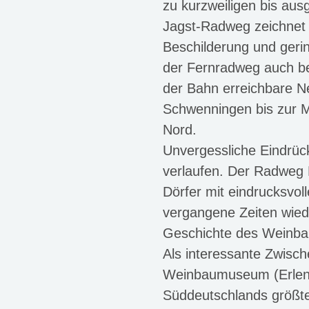
zu kurzweiligen bis aus
Jagst-Radweg
zeichnet 
Beschilderung und geri
der Fernradweg auch be
der Bahn erreichbare Ne
Schwenningen bis zur 
Nord.
Unvergessliche Eindrüc
verlaufen. Der Radweg D
Dörfer mit eindrucksv
vergangene Zeiten wie
Geschichte des Weinbaus
Als interessante Zwisc
Weinbaumuseum (Erlenb
Süddeutschlands größte