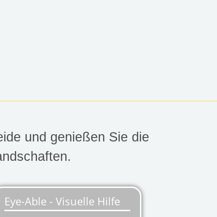
HEIDE
eide und genießen Sie die
andschaften.
iges Flachland