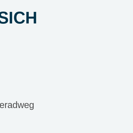
SICH
deradweg