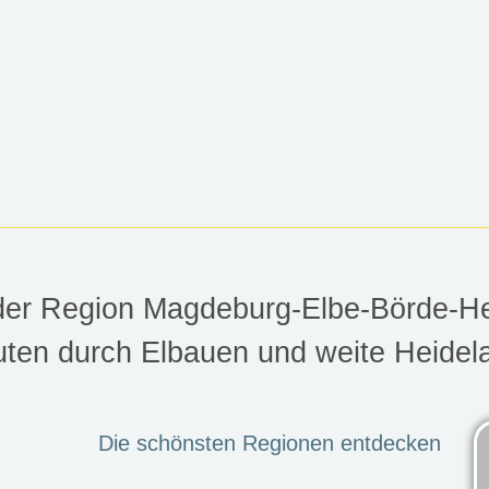
-ELBE-BÖRDE-
 der Region Magdeburg-Elbe-Börde-H
ten durch Elbauen und weite Heidel
Börde-Heide mieten – vielseit
Die schönsten Regionen entdecken