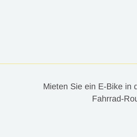
MAGDEBURG
Mieten Sie ein E-Bike in
Fahrrad-Rou
E-Bike in Magdeburg-Elbe-