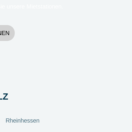
e unsere Mietstationen.
NEN
LZ
Rheinhessen