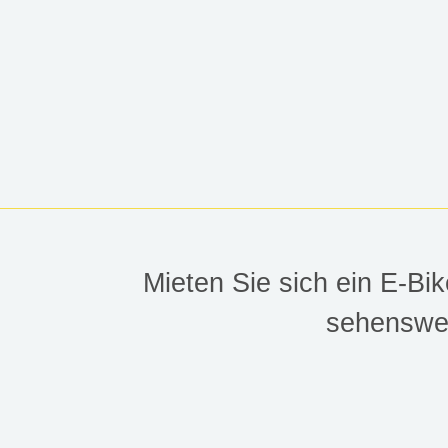
WE
Mieten Sie sich ein E-B
sehenswer
E-Bike mieten in der grün