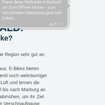
ALD:
ike?
ie Region sehr gut an.
aus. E-Bikes bieten
gend noch weiträumiger
Luft und lernen die
el bis nach Marburg an
 abmühen, um ihr Ziel
ine Verschnaufpause