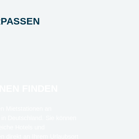
RPASSEN
NEN FINDEN
en Mietstationen an
 in Deutschland. Sie können
eiche Hotels und
en direkt an Ihrem Urlaubsort