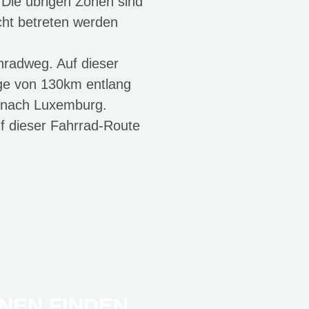
 Die übrigen Zonen sind
cht betreten werden
radweg. Auf dieser
ge von 130km entlang
s nach Luxemburg.
uf dieser Fahrrad-Route
NEN FINDEN