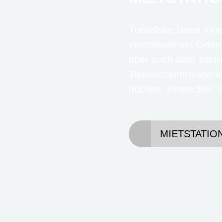
Travelbike bietet Ihn
verschiedenen Orten
aber auch über zahlr
Touristeninformation
buchen. Entdecken Si
MIETSTATIO