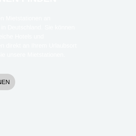
en Mietstationen an
 in Deutschland. Sie können
eiche Hotels und
en direkt an Ihrem Urlaubsort
e unsere Mietstationen.
NEN