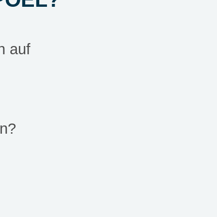
n auf
en?