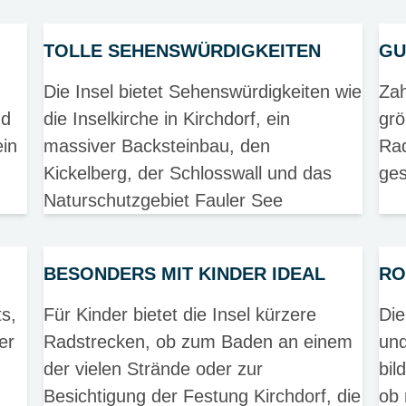
TOLLE SEHENSWÜRDIGKEITEN
GU
Die Insel bietet Sehenswürdigkeiten wie
Zah
nd
die Inselkirche in Kirchdorf, ein
grö
ein
massiver Backsteinbau, den
Rad
Kickelberg, der Schlosswall und das
ges
Naturschutzgebiet Fauler See
BESONDERS MIT KINDER IDEAL
RO
ts,
Für Kinder bietet die Insel kürzere
Die
er
Radstrecken, ob zum Baden an einem
und
der vielen Strände oder zur
bil
Besichtigung der Festung Kirchdorf, die
ob 