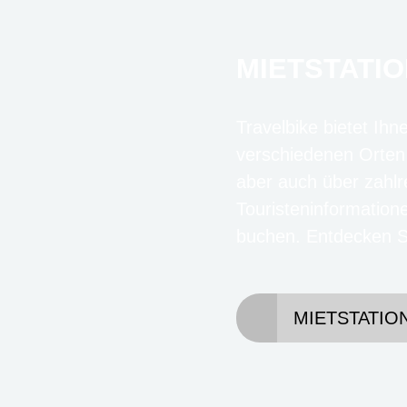
MIETSTATIO
Travelbike bietet Ihn
verschiedenen Orten
aber auch über zahlr
Touristeninformation
buchen. Entdecken Si
MIETSTATIO