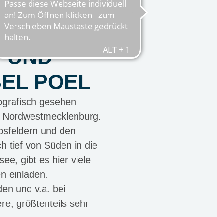
T UND
SEL POEL
eografisch gesehen
 Nordwestmecklenburg.
psfeldern und den
h tief von Süden in die
ee, gibt es hier viele
n einladen.
en und v.a. bei
re, größtenteils sehr