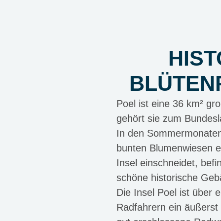
HIST
BLÜTENP
Poel ist eine 36 km² gr
gehört sie zum Bundes
In den Sommermonaten b
bunten Blumenwiesen ein
Insel einschneidet, befi
schöne historische Geb
Die Insel Poel ist übe
Radfahrern ein äußerst 