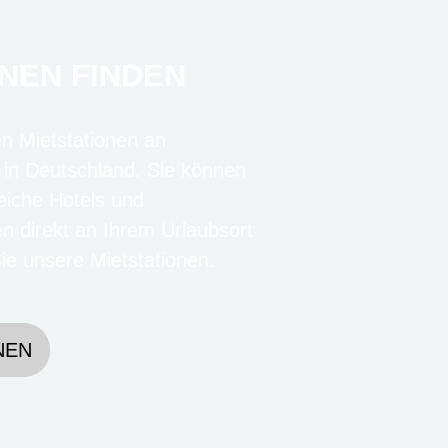
NEN FINDEN
en Mietstationen an
 in Deutschland. Sie können
eiche Hotels und
en direkt an Ihrem Urlaubsort
e unsere Mietstationen.
NEN