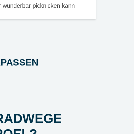
r wunderbar picknicken kann
RPASSEN
 RADWEGE
POEL?