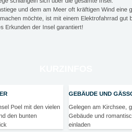
ge schlängeln sich über die gesamte Insel.
Anstiege und dem am Meer oft kräftigen Wind eine 
achen möchte, ist mit einem Elektrofahrrad gut be
es Erkunden der Insel garantiert!
KURZINFOS
MER
GEBÄUDE UND GÄSS
sel Poel mit den vielen
Gelegen am Kirchsee, gib
und den bunten
Gebäude und romantisc
ick
einladen