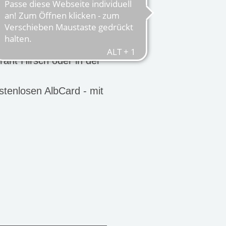
all dies erleben Sie bei
 familiengeführtes
 Suiten. Lassen Sie sich
ant Hirsch oder in der
stenlosen AlbCard - mit