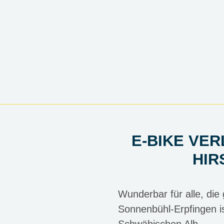
ROMANTIK HO
E-BIKE VER
HIR
Die Schwäb
Wunderbar für alle, die
Sonnenbühl-Erpfingen is
Schwäbischen Alb.