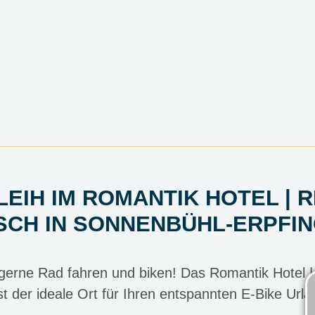
TEL | RESTAUR
LEIH IM ROMANTIK HOTEL |
SCH IN SONNENBÜHL-ERPFI
ische Alb mit allen Sinnen err
 gerne Rad fahren und biken! Das Romantik Hotel |
t der ideale Ort für Ihren entspannten E-Bike Urla